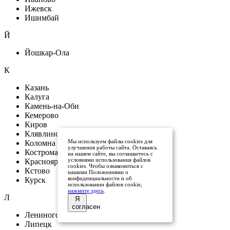
Ижевск
Ишимбай
Й
Йошкар-Ола
К
Казань
Калуга
Камень-на-Оби
Кемерово
Киров
Клявлино
Мы используем файлы cookies для
Коломна
улучшения работы сайта. Оставаясь
Кострома
на нашем сайте, вы соглашаетесь с
условиями использования файлов
Красноярск
cookies. Чтобы ознакомиться с
Кстово
нашими Положениями о
конфиденциальности и об
Курск
использовании файлов cookie,
нажмите здесь
.
Л
Я
согласен
Лениногорск
Липецк