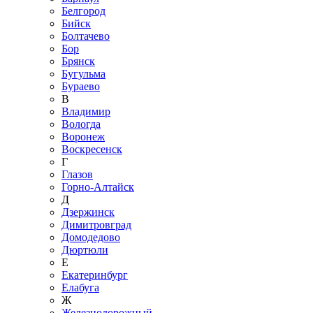
Белгород
Бийск
Болтачево
Бор
Брянск
Бугульма
Бураево
В
Владимир
Вологда
Воронеж
Воскресенск
Г
Глазов
Горно-Алтайск
Д
Дзержинск
Димитровград
Домодедово
Дюртюли
Е
Екатеринбург
Елабуга
Ж
Железнодорожный