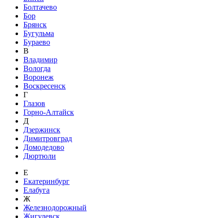
Болтачево
Бор
Брянск
Бугульма
Бураево
В
Владимир
Вологда
Воронеж
Воскресенск
Г
Глазов
Горно-Алтайск
Д
Дзержинск
Димитровград
Домодедово
Дюртюли
Е
Екатеринбург
Елабуга
Ж
Железнодорожный
Жигулевск