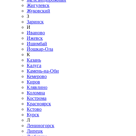
Жигулевск
Жуковский
З
Заринск
И
Иваново
Ижевск
Ишимбай
Йошкар-Ола
К
Казань
Калуга
Камень-на-Оби
Кемерово
Киров
Клявлино
Коломна
Кострома
Красноярск
Кстово
Курск
Л
Лениногорск
Липецк