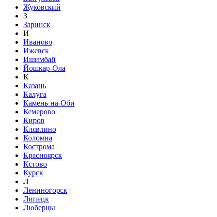
Жуковский
З
Заринск
И
Иваново
Ижевск
Ишимбай
Йошкар-Ола
К
Казань
Калуга
Камень-на-Оби
Кемерово
Киров
Клявлино
Коломна
Кострома
Красноярск
Кстово
Курск
Л
Лениногорск
Липецк
Люберцы