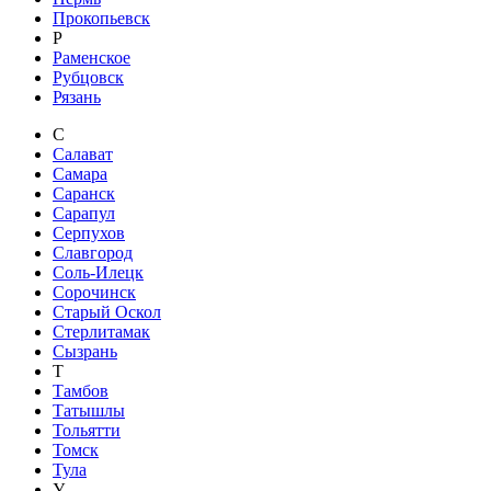
Прокопьевск
Р
Раменское
Рубцовск
Рязань
С
Салават
Самара
Саранск
Сарапул
Серпухов
Славгород
Соль-Илецк
Сорочинск
Старый Оскол
Стерлитамак
Сызрань
Т
Тамбов
Татышлы
Тольятти
Томск
Тула
У