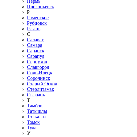
Пермь
Прокопьевск
Р
Раменское
Рубцовск
Рязань
С
Салават
Самара
Саранск
Сарапул
Серпухов
Славгород
Соль-Илецк
Сорочинск
Старый Оскол
Стерлитамак
Сызрань
Т
Тамбов
Татышлы
Тольятти
Томск
Тула
У