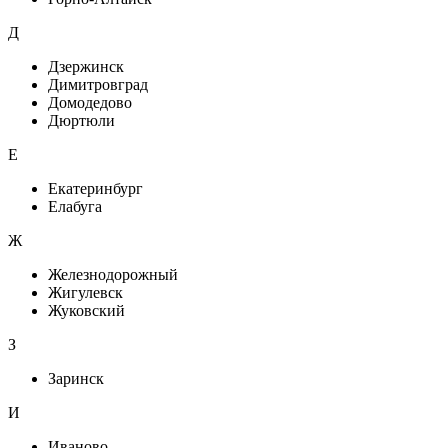
Д
Дзержинск
Димитровград
Домодедово
Дюртюли
Е
Екатеринбург
Елабуга
Ж
Железнодорожный
Жигулевск
Жуковский
З
Заринск
И
Иваново