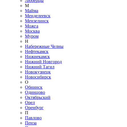
Люберцы
М
Майма
Менделеевск
Мензелинск
Можга
Москва
Муром
Н
Набережные Челны
Нефтекамск
Нижнекамск
Нижний Новгород
Нижний Тагил
Новокузнецк
Новосибирск
О
Обнинск
Одинцово
Октябрьский
Орел
Оренбург
П
Павлово
Пенза