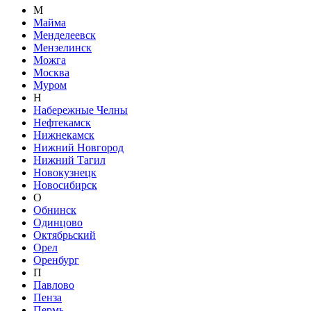
М
Майма
Менделеевск
Мензелинск
Можга
Москва
Муром
Н
Набережные Челны
Нефтекамск
Нижнекамск
Нижний Новгород
Нижний Тагил
Новокузнецк
Новосибирск
О
Обнинск
Одинцово
Октябрьский
Орел
Оренбург
П
Павлово
Пенза
Пермь