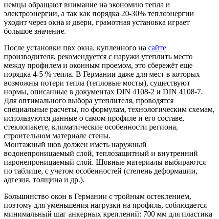
немцы обращают внимание на экономию тепла и
электроэнергии, а так как порядка 20-30% теплоэнергии
уходит через окна и двери, грамотная установка играет
большое значение.
После установки пвх окна, купленного на
сайте
производителя, рекомендуется с наружи утеплить место
между профилем и оконным проемом, это сбережёт еще
порядка 4-5 % тепла. В Германии даже для мест в которых
возможны потери тепла (тепловые мосты), существуют
нормы, описанные в документах DIN 4108-2 и DIN 4108-7.
Для оптимального выбора утеплителя, проводятся
специальные расчеты, по формулам, технологическим схемам,
используются данные о самом профиле и его составе,
стеклопакете, климатические особенности региона,
строительном материале стены.
Монтажный шов должен иметь наружный
водонепроницаемый слой, теплозащитный и внутренний
паронепроницаемый слой. Шовные материалы выбираются
по таблице, с учетом особенностей (степень деформации,
адгезия, толщина и др.).
Большинство окон в Германии с тройным остеклением,
поэтому для уменьшения нагрузки на профиль, соблюдается
минимальный шаг анкерных креплений: 700 мм для пластика