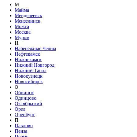
М
Майма
Менделеевск
Мензелинск
Можга
Москва
Муром
Н
Набережные Челны
Нефтекамск
Нижнекамск
Нижний Новгород
Нижний Тагил
Новокузнецк
Новосибирск
О
Обнинск
Одинцово
Октябрьский
Орел
Оренбург
П
Павлово
Пенза
Пермь