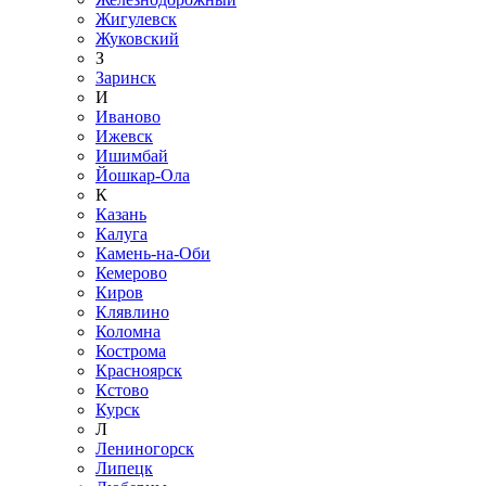
Жигулевск
Жуковский
З
Заринск
И
Иваново
Ижевск
Ишимбай
Йошкар-Ола
К
Казань
Калуга
Камень-на-Оби
Кемерово
Киров
Клявлино
Коломна
Кострома
Красноярск
Кстово
Курск
Л
Лениногорск
Липецк