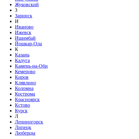
Жуковский
З
Заринск
И
Иваново
Ижевск
Ишимбай
Йошкар-Ола
К
Казань
Калуга
Камень-на-Оби
Кемерово
Киров
Клявлино
Коломна
Кострома
Красноярск
Кстово
Курск
Л
Лениногорск
Липецк
Люберцы