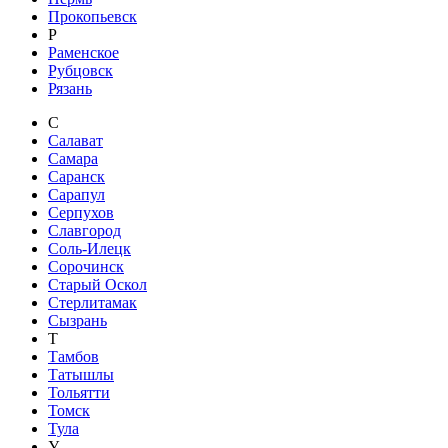
Прокопьевск
Р
Раменское
Рубцовск
Рязань
С
Салават
Самара
Саранск
Сарапул
Серпухов
Славгород
Соль-Илецк
Сорочинск
Старый Оскол
Стерлитамак
Сызрань
Т
Тамбов
Татышлы
Тольятти
Томск
Тула
У