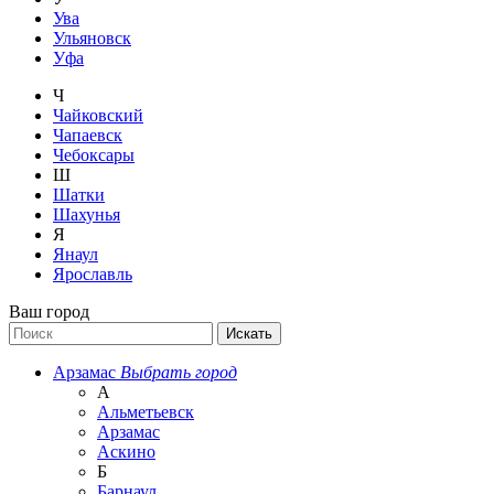
Ува
Ульяновск
Уфа
Ч
Чайковский
Чапаевск
Чебоксары
Ш
Шатки
Шахунья
Я
Янаул
Ярославль
Ваш город
Арзамас
Выбрать город
А
Альметьевск
Арзамас
Аскино
Б
Барнаул