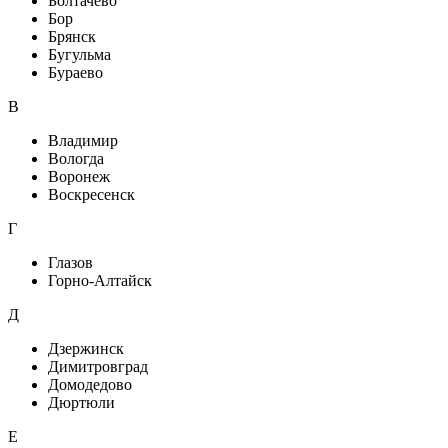
Болтачево
Бор
Брянск
Бугульма
Бураево
В
Владимир
Вологда
Воронеж
Воскресенск
Г
Глазов
Горно-Алтайск
Д
Дзержинск
Димитровград
Домодедово
Дюртюли
Е