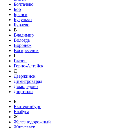
Болтачево
Бор
Брянск
Бугульма
Бураево
В
Владимир
Вологда
Воронеж
Воскресенск
Г
Глазов
Горно-Алтайск
Д
Дзержинск
Димитровград
Домодедово
Дюртюли
Е
Екатеринбург
Елабуга
Ж
Железнодорожный
Жигулевск