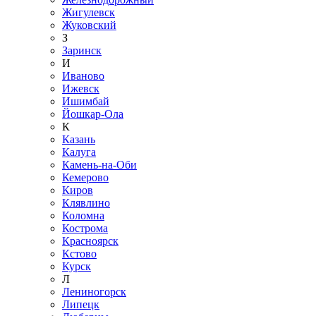
Жигулевск
Жуковский
З
Заринск
И
Иваново
Ижевск
Ишимбай
Йошкар-Ола
К
Казань
Калуга
Камень-на-Оби
Кемерово
Киров
Клявлино
Коломна
Кострома
Красноярск
Кстово
Курск
Л
Лениногорск
Липецк