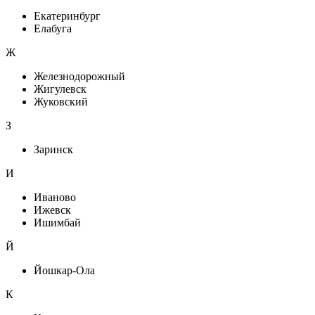
Екатеринбург
Елабуга
Ж
Железнодорожный
Жигулевск
Жуковский
З
Заринск
И
Иваново
Ижевск
Ишимбай
Й
Йошкар-Ола
К