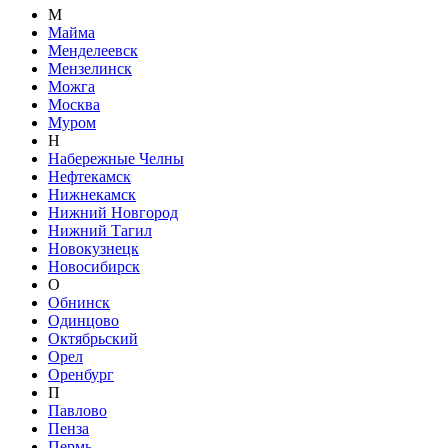
М
Майма
Менделеевск
Мензелинск
Можга
Москва
Муром
Н
Набережные Челны
Нефтекамск
Нижнекамск
Нижний Новгород
Нижний Тагил
Новокузнецк
Новосибирск
О
Обнинск
Одинцово
Октябрьский
Орел
Оренбург
П
Павлово
Пенза
Пермь