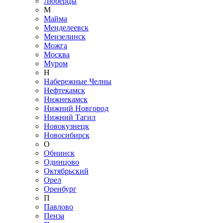
Люберцы
М
Майма
Менделеевск
Мензелинск
Можга
Москва
Муром
Н
Набережные Челны
Нефтекамск
Нижнекамск
Нижний Новгород
Нижний Тагил
Новокузнецк
Новосибирск
О
Обнинск
Одинцово
Октябрьский
Орел
Оренбург
П
Павлово
Пенза