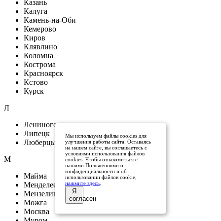
Казань
Калуга
Камень-на-Оби
Кемерово
Киров
Клявлино
Коломна
Кострома
Красноярск
Кстово
Курск
Л
Лениногорск
Липецк
Мы используем файлы cookies для
Люберцы
улучшения работы сайта. Оставаясь
на нашем сайте, вы соглашаетесь с
условиями использования файлов
М
cookies. Чтобы ознакомиться с
нашими Положениями о
конфиденциальности и об
Майма
использовании файлов cookie,
нажмите здесь
.
Менделеевск
Я
Мензелинск
согласен
Можга
Москва
Муром