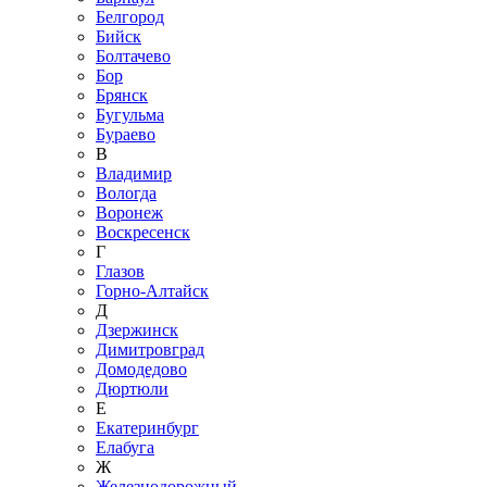
Белгород
Бийск
Болтачево
Бор
Брянск
Бугульма
Бураево
В
Владимир
Вологда
Воронеж
Воскресенск
Г
Глазов
Горно-Алтайск
Д
Дзержинск
Димитровград
Домодедово
Дюртюли
Е
Екатеринбург
Елабуга
Ж
Железнодорожный