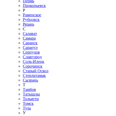
Пермь
Прокопьевск
Р
Раменское
Рубцовск
Рязань
С
Салават
Самара
Саранск
Сарапул
Серпухов
Славгород
Соль-Илецк
Сорочинск
Старый Оскол
Стерлитамак
Сызрань
Т
Тамбов
Татышлы
Тольятти
Томск
Тула
У