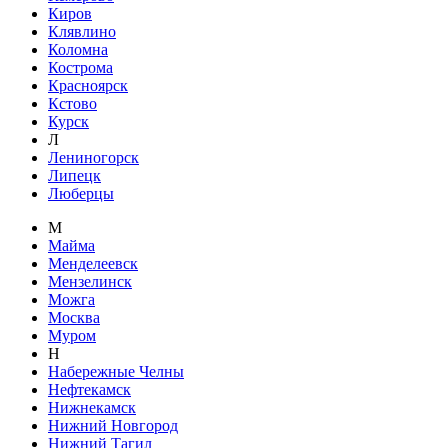
Киров
Клявлино
Коломна
Кострома
Красноярск
Кстово
Курск
Л
Лениногорск
Липецк
Люберцы
М
Майма
Менделеевск
Мензелинск
Можга
Москва
Муром
Н
Набережные Челны
Нефтекамск
Нижнекамск
Нижний Новгород
Нижний Тагил