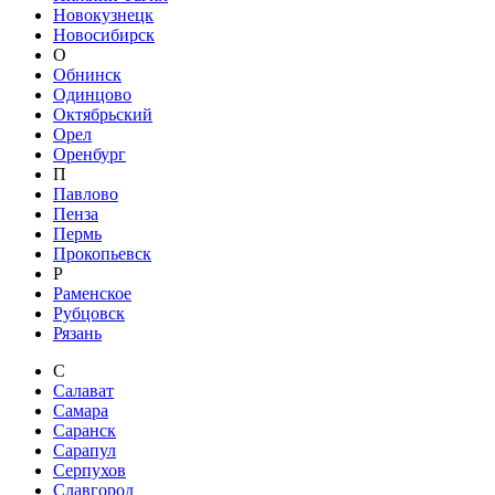
Новокузнецк
Новосибирск
О
Обнинск
Одинцово
Октябрьский
Орел
Оренбург
П
Павлово
Пенза
Пермь
Прокопьевск
Р
Раменское
Рубцовск
Рязань
С
Салават
Самара
Саранск
Сарапул
Серпухов
Славгород