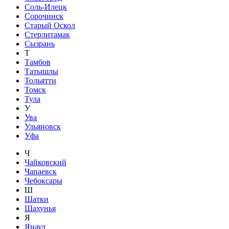
Соль-Илецк
Сорочинск
Старый Оскол
Стерлитамак
Сызрань
Т
Тамбов
Татышлы
Тольятти
Томск
Тула
У
Ува
Ульяновск
Уфа
Ч
Чайковский
Чапаевск
Чебоксары
Ш
Шатки
Шахунья
Я
Янаул