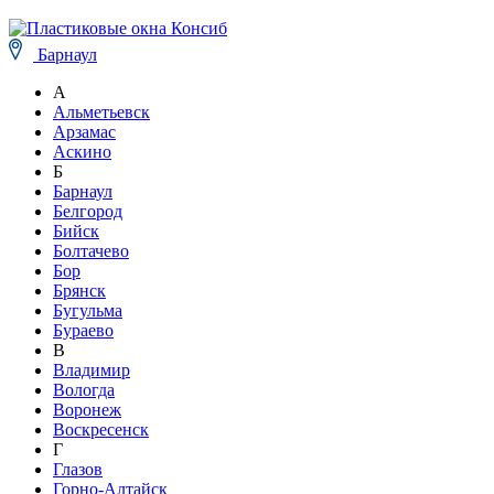
Барнаул
А
Альметьевск
Арзамас
Аскино
Б
Барнаул
Белгород
Бийск
Болтачево
Бор
Брянск
Бугульма
Бураево
В
Владимир
Вологда
Воронеж
Воскресенск
Г
Глазов
Горно-Алтайск