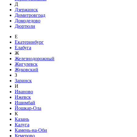
Д
Дзержинск
Димитровград
Домодедово
Дюртюли
Е
Екатеринбург
Елабуга
Ж
Железнодорожный
Жигулевск
Жуковский
З
Заринск
И
Иваново
Ижевск
Ишимбай
Йошкар-Ола
К
Казань
Калуга
Камень-на-Оби
Кемерово