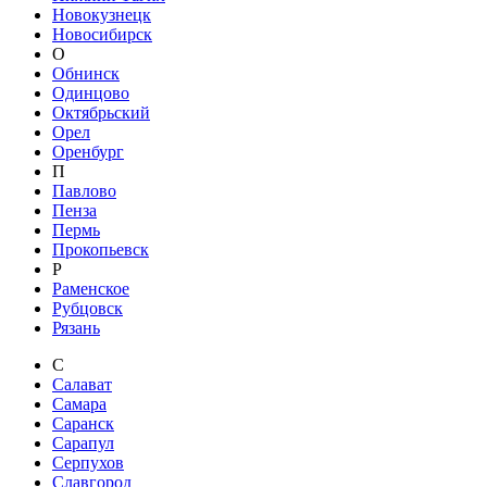
Новокузнецк
Новосибирск
О
Обнинск
Одинцово
Октябрьский
Орел
Оренбург
П
Павлово
Пенза
Пермь
Прокопьевск
Р
Раменское
Рубцовск
Рязань
С
Салават
Самара
Саранск
Сарапул
Серпухов
Славгород