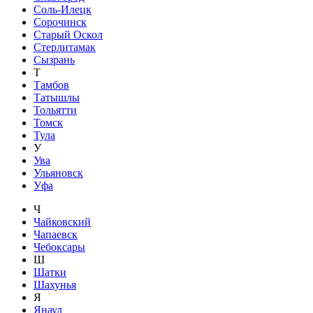
Соль-Илецк
Сорочинск
Старый Оскол
Стерлитамак
Сызрань
Т
Тамбов
Татышлы
Тольятти
Томск
Тула
У
Ува
Ульяновск
Уфа
Ч
Чайковский
Чапаевск
Чебоксары
Ш
Шатки
Шахунья
Я
Янаул