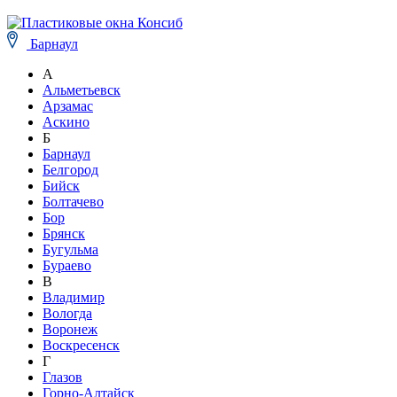
Барнаул
А
Альметьевск
Арзамас
Аскино
Б
Барнаул
Белгород
Бийск
Болтачево
Бор
Брянск
Бугульма
Бураево
В
Владимир
Вологда
Воронеж
Воскресенск
Г
Глазов
Горно-Алтайск