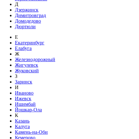
Д
Дзержинск
Димитровград
Домодедово
Дюртюли
Е
Екатеринбург
Елабуга
Ж
Железнодорожный
Жигулевск
Жуковский
З
Заринск
И
Иваново
Ижевск
Ишимбай
Йошкар-Ола
К
Казань
Калуга
Камень-на-Оби
Кемерово