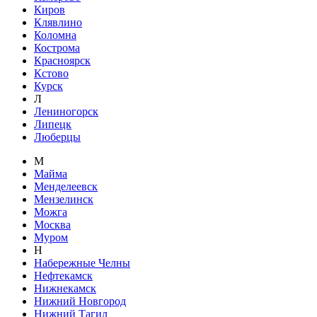
Киров
Клявлино
Коломна
Кострома
Красноярск
Кстово
Курск
Л
Лениногорск
Липецк
Люберцы
М
Майма
Менделеевск
Мензелинск
Можга
Москва
Муром
Н
Набережные Челны
Нефтекамск
Нижнекамск
Нижний Новгород
Нижний Тагил