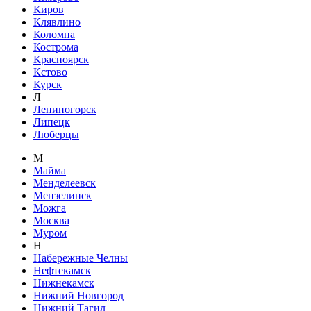
Киров
Клявлино
Коломна
Кострома
Красноярск
Кстово
Курск
Л
Лениногорск
Липецк
Люберцы
М
Майма
Менделеевск
Мензелинск
Можга
Москва
Муром
Н
Набережные Челны
Нефтекамск
Нижнекамск
Нижний Новгород
Нижний Тагил