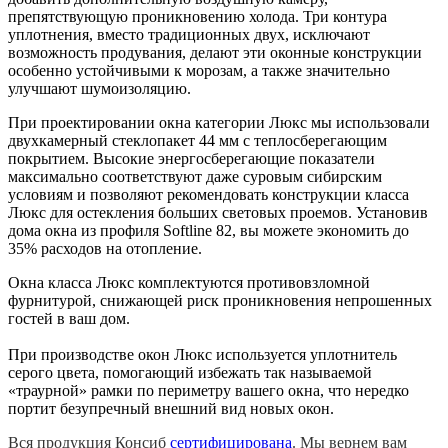
препятствующую проникновению холода. Три контура
уплотнения, вместо традиционных двух, исключают
возможность продувания, делают эти оконные конструкции
особенно устойчивыми к морозам, а также значительно
улучшают шумоизоляцию.
При проектировании окна категории Люкс мы использовали
двухкамерный стеклопакет 44 мм с теплосберегающим
покрытием. Высокие энергосберегающие показатели
максимально соответствуют даже суровым сибирским
условиям и позволяют рекомендовать конструкции класса
Люкс для остекления больших световых проемов. Установив
дома окна из профиля Softline 82, вы можете экономить до
35% расходов на отопление.
Окна класса Люкс комплектуются противовзломной
фурнитурой, снижающей риск проникновения непрошенных
гостей в ваш дом.
При производстве окон Люкс используется уплотнитель
серого цвета, помогающий избежать так называемой
«траурной» рамки по периметру вашего окна, что нередко
портит безупречный внешний вид новых окон.
Вся продукция Консиб
сертифицирована
.
Мы вернем вам