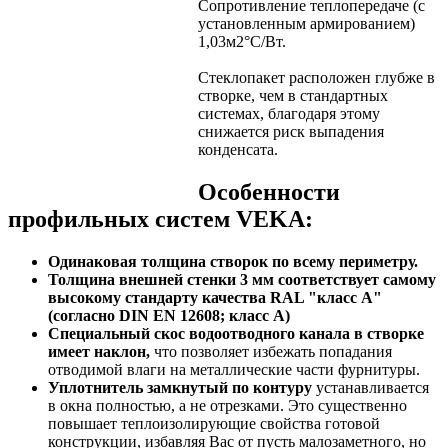
Сопротивление теплопередаче (с
установленным армированием)
1,03м2°С/Вт.
Стеклопакет расположен глубже в
створке, чем в стандартных
системах, благодаря этому
снижается риск выпадения
конденсата.
Особенности
профильных систем VEKA:
Одинаковая толщина створок по всему периметру.
Толщина внешней стенки 3 мм
соответствует самому
высокому стандарту качества RAL "класс А"
(согласно DIN EN 12608; класс А)
Специальный скос водоотводного канала в створке
имеет наклон,
что позволяет избежать попадания
отводимой влаги на металлические части фурнитуры.
Уплотнитель замкнутый по контуру
устанавливается
в окна полностью, а не отрезками. Это существенно
повышает теплоизолирующие свойства готовой
конструкции, избавляя Вас от пусть малозаметного, но