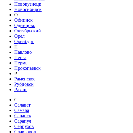
Новокузнецк
Новосибирск
О
Обнинск
Одинцово
Октябрьский
Орел
Оренбург
П
Павлово
Пенза
Пермь
Прокопьевск
Р
Раменское
Рубцовск
Рязань
С
Салават
Самара
Саранск
Сарапул
Серпухов
Славгород