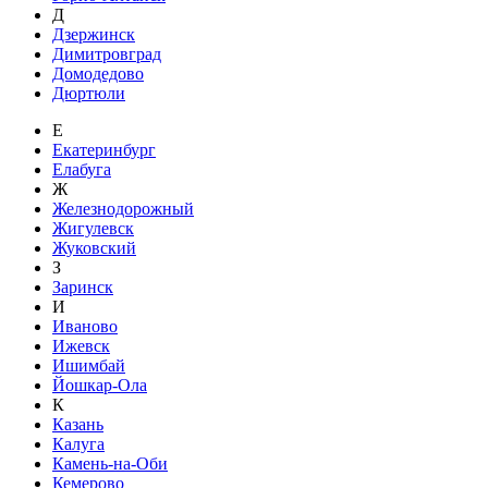
Д
Дзержинск
Димитровград
Домодедово
Дюртюли
Е
Екатеринбург
Елабуга
Ж
Железнодорожный
Жигулевск
Жуковский
З
Заринск
И
Иваново
Ижевск
Ишимбай
Йошкар-Ола
К
Казань
Калуга
Камень-на-Оби
Кемерово