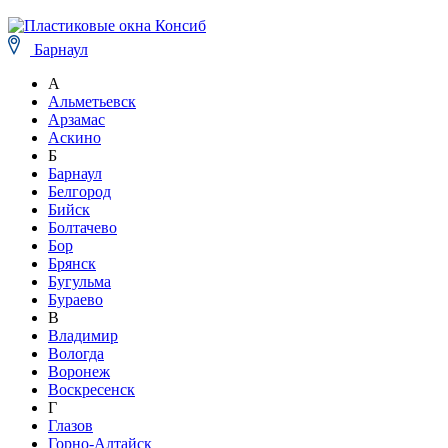
Барнаул
А
Альметьевск
Арзамас
Аскино
Б
Барнаул
Белгород
Бийск
Болтачево
Бор
Брянск
Бугульма
Бураево
В
Владимир
Вологда
Воронеж
Воскресенск
Г
Глазов
Горно-Алтайск