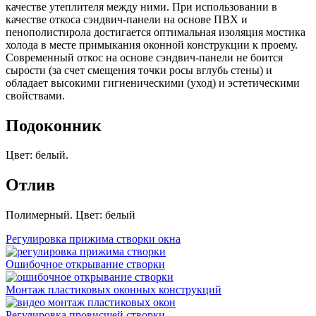
качестве утеплителя между ними. При использовании в
качестве откоса сэндвич-панели на основе ПВХ и
пенополистирола достигается оптимальная изоляция мостика
холода в месте примыкания оконной конструкции к проему.
Современный откос на основе сэндвич-панели не боится
сырости (за счет смещения точки росы вглубь стены) и
обладает высокими гигиеническими (уход) и эстетическими
свойствами.
Подоконник
Цвет: белый.
Отлив
Полимерный. Цвет: белый
Регулировка прижима створки окна
Ошибочное открывание створки
Монтаж пластиковых оконных конструкций
Регулировка провисшей створки