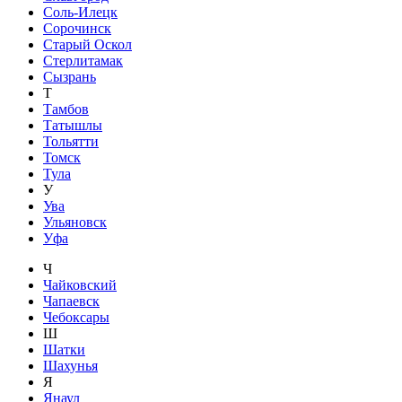
Соль-Илецк
Сорочинск
Старый Оскол
Стерлитамак
Сызрань
Т
Тамбов
Татышлы
Тольятти
Томск
Тула
У
Ува
Ульяновск
Уфа
Ч
Чайковский
Чапаевск
Чебоксары
Ш
Шатки
Шахунья
Я
Янаул