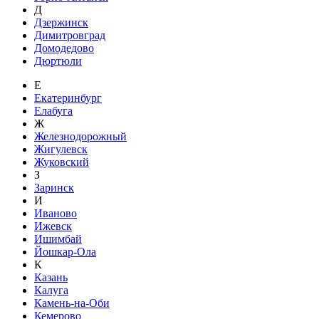
Д
Дзержинск
Димитровград
Домодедово
Дюртюли
Е
Екатеринбург
Елабуга
Ж
Железнодорожный
Жигулевск
Жуковский
З
Заринск
И
Иваново
Ижевск
Ишимбай
Йошкар-Ола
К
Казань
Калуга
Камень-на-Оби
Кемерово