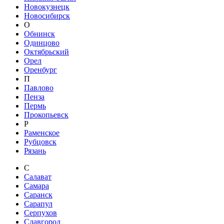
Новокузнецк
Новосибирск
О
Обнинск
Одинцово
Октябрьский
Орел
Оренбург
П
Павлово
Пенза
Пермь
Прокопьевск
Р
Раменское
Рубцовск
Рязань
С
Салават
Самара
Саранск
Сарапул
Серпухов
Славгород