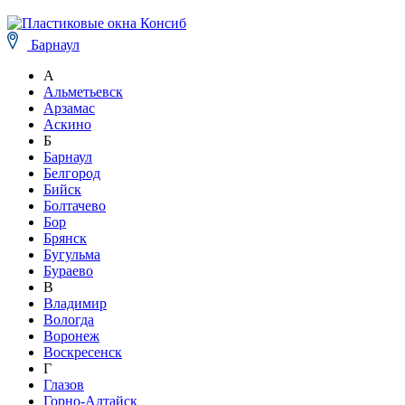
Барнаул
А
Альметьевск
Арзамас
Аскино
Б
Барнаул
Белгород
Бийск
Болтачево
Бор
Брянск
Бугульма
Бураево
В
Владимир
Вологда
Воронеж
Воскресенск
Г
Глазов
Горно-Алтайск