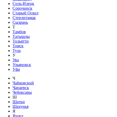
Соль-Илецк
Сорочинск
Старый Оскол
Стерлитамак
Сызрань
Т
Тамбов
Татышлы
Тольятти
Томск
Тула
У
Ува
Ульяновск
Уфа
Ч
Чайковский
Чапаевск
Чебоксары
Ш
Шатки
Шахунья
Я
Янаул