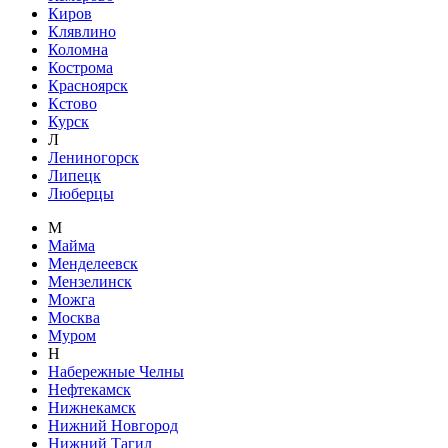
Киров
Клявлино
Коломна
Кострома
Красноярск
Кстово
Курск
Л
Лениногорск
Липецк
Люберцы
М
Майма
Менделеевск
Мензелинск
Можга
Москва
Муром
Н
Набережные Челны
Нефтекамск
Нижнекамск
Нижний Новгород
Нижний Тагил