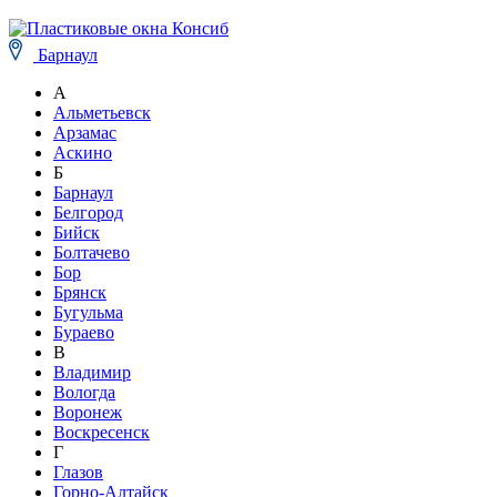
Барнаул
А
Альметьевск
Арзамас
Аскино
Б
Барнаул
Белгород
Бийск
Болтачево
Бор
Брянск
Бугульма
Бураево
В
Владимир
Вологда
Воронеж
Воскресенск
Г
Глазов
Горно-Алтайск