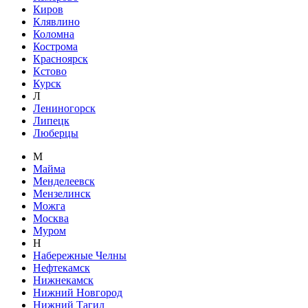
Киров
Клявлино
Коломна
Кострома
Красноярск
Кстово
Курск
Л
Лениногорск
Липецк
Люберцы
М
Майма
Менделеевск
Мензелинск
Можга
Москва
Муром
Н
Набережные Челны
Нефтекамск
Нижнекамск
Нижний Новгород
Нижний Тагил