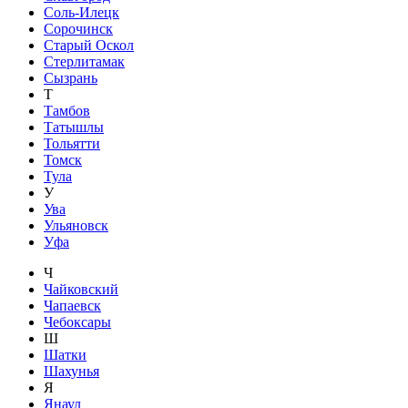
Соль-Илецк
Сорочинск
Старый Оскол
Стерлитамак
Сызрань
Т
Тамбов
Татышлы
Тольятти
Томск
Тула
У
Ува
Ульяновск
Уфа
Ч
Чайковский
Чапаевск
Чебоксары
Ш
Шатки
Шахунья
Я
Янаул