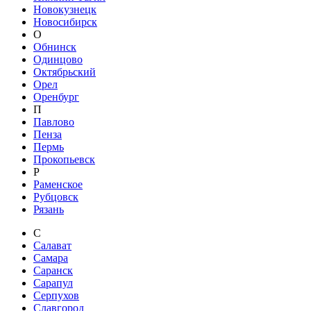
Новокузнецк
Новосибирск
О
Обнинск
Одинцово
Октябрьский
Орел
Оренбург
П
Павлово
Пенза
Пермь
Прокопьевск
Р
Раменское
Рубцовск
Рязань
С
Салават
Самара
Саранск
Сарапул
Серпухов
Славгород