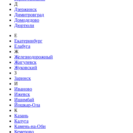
Д
Дзержинск
Димитровград
Домодедово
Дюртюли
Е
Екатеринбург
Елабуга
Ж
Железнодорожный
Жигулевск
Жуковский
З
Заринск
И
Иваново
Ижевск
Ишимбай
Йошкар-Ола
К
Казань
Калуга
Камень-на-Оби
Кемерово