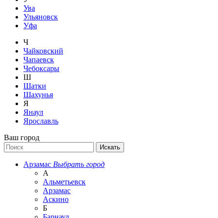
Ува
Ульяновск
Уфа
Ч
Чайковский
Чапаевск
Чебоксары
Ш
Шатки
Шахунья
Я
Янаул
Ярославль
Ваш город
Арзамас
Выбрать город
А
Альметьевск
Арзамас
Аскино
Б
Барнаул