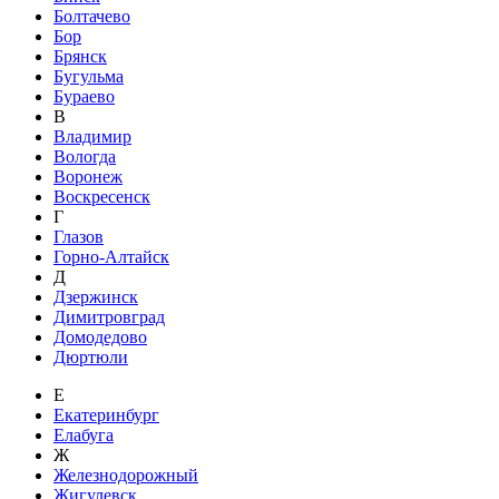
Болтачево
Бор
Брянск
Бугульма
Бураево
В
Владимир
Вологда
Воронеж
Воскресенск
Г
Глазов
Горно-Алтайск
Д
Дзержинск
Димитровград
Домодедово
Дюртюли
Е
Екатеринбург
Елабуга
Ж
Железнодорожный
Жигулевск