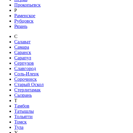
Прокопьевск
Р
Раменское
Рубцовск
Рязань
С
Салават
Самара
Саранск
Сарапул
Серпухов
Славгород
Соль-Илецк
Сорочинск
Старый Оскол
Стерлитамак
Сызрань
Т
Тамбов
Татышлы
Тольятти
Томск
Тула
У