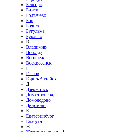
Белгород
Бийск
Болтачево
Бор
Брянск
Бугульма
Бураево
В
Владимир
Вологда
Воронеж
Воскресенск
Г
Глазов
Горно-Алтайск
Д
Дзержинск
Димитровград
Домодедово
Дюртюли
Е
Екатеринбург
Елабуга
Ж
Железнодорожный