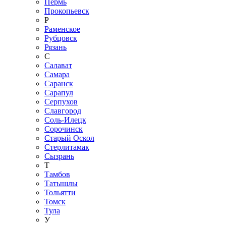
Пермь
Прокопьевск
Р
Раменское
Рубцовск
Рязань
С
Салават
Самара
Саранск
Сарапул
Серпухов
Славгород
Соль-Илецк
Сорочинск
Старый Оскол
Стерлитамак
Сызрань
Т
Тамбов
Татышлы
Тольятти
Томск
Тула
У