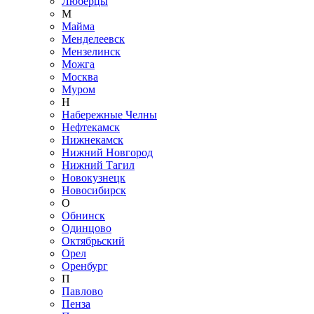
Люберцы
М
Майма
Менделеевск
Мензелинск
Можга
Москва
Муром
Н
Набережные Челны
Нефтекамск
Нижнекамск
Нижний Новгород
Нижний Тагил
Новокузнецк
Новосибирск
О
Обнинск
Одинцово
Октябрьский
Орел
Оренбург
П
Павлово
Пенза