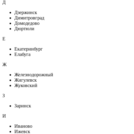
Д
Дзержинск
Димитровград
Домодедово
Дюртюли
Е
Екатеринбург
Елабуга
Ж
Железнодорожный
Жигулевск
Жуковский
З
Заринск
И
Иваново
Ижевск