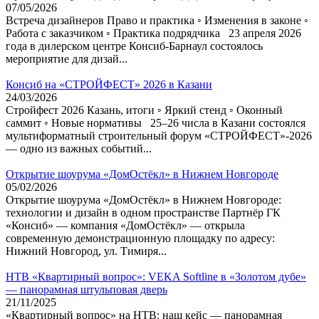
07/05/2026
Встреча дизайнеров Право и практика ◦ Изменения в законе ◦
Работа с заказчиком ◦ Практика подрядчика 23 апреля 2026
года в дилерском центре Консиб-Барнаул состоялось
мероприятие для дизай...
Консиб на «СТРОЙФЕСТ» 2026 в Казани
24/03/2026
Стройфест 2026 Казань, итоги ◦ Яркий стенд ◦ Оконный
саммит ◦ Новые нормативы 25–26 числа в Казани состоялся
мультиформатный строительный форум «СТРОЙФЕСТ»-2026
— одно из важных событий...
Открытие шоурума «ДомОстёкл» в Нижнем Новгороде
05/02/2026
Открытие шоурума «ДомОстёкл» в Нижнем Новгороде:
технологии и дизайн в одном пространстве Партнёр ГК
«Консиб» — компания «ДомОстёкл» — открыла
современную демонстрационную площадку по адресу:
Нижний Новгород, ул. Тимиря...
НТВ «Квартирный вопрос»: VEKA Softline в «Золотом дубе»
— панорамная штульповая дверь
21/11/2025
«Квартирный вопрос» на НТВ: наш кейс — панорамная