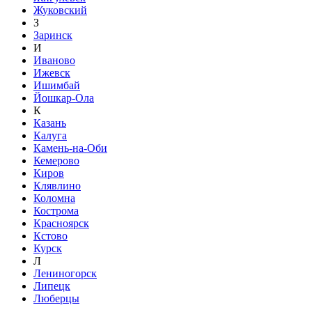
Жуковский
З
Заринск
И
Иваново
Ижевск
Ишимбай
Йошкар-Ола
К
Казань
Калуга
Камень-на-Оби
Кемерово
Киров
Клявлино
Коломна
Кострома
Красноярск
Кстово
Курск
Л
Лениногорск
Липецк
Люберцы