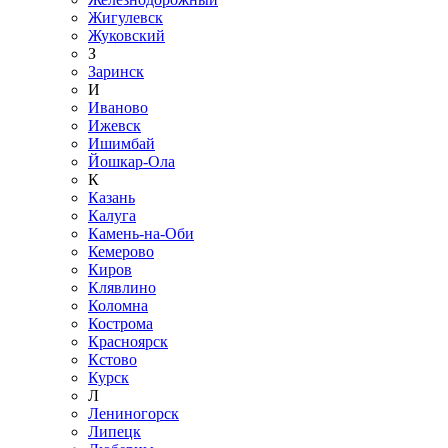
Жигулевск
Жуковский
З
Заринск
И
Иваново
Ижевск
Ишимбай
Йошкар-Ола
К
Казань
Калуга
Камень-на-Оби
Кемерово
Киров
Клявлино
Коломна
Кострома
Красноярск
Кстово
Курск
Л
Лениногорск
Липецк