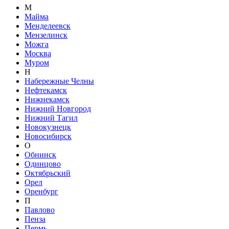
М
Майма
Менделеевск
Мензелинск
Можга
Москва
Муром
Н
Набережные Челны
Нефтекамск
Нижнекамск
Нижний Новгород
Нижний Тагил
Новокузнецк
Новосибирск
О
Обнинск
Одинцово
Октябрьский
Орел
Оренбург
П
Павлово
Пенза
Пермь