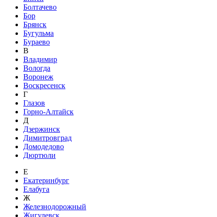
Болтачево
Бор
Брянск
Бугульма
Бураево
В
Владимир
Вологда
Воронеж
Воскресенск
Г
Глазов
Горно-Алтайск
Д
Дзержинск
Димитровград
Домодедово
Дюртюли
Е
Екатеринбург
Елабуга
Ж
Железнодорожный
Жигулевск