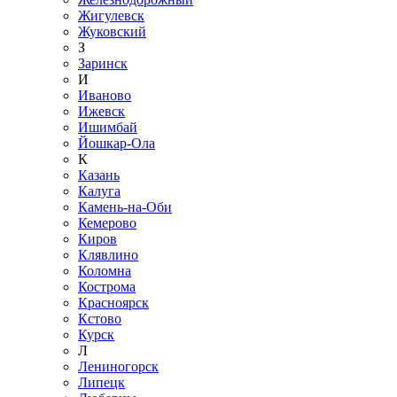
Жигулевск
Жуковский
З
Заринск
И
Иваново
Ижевск
Ишимбай
Йошкар-Ола
К
Казань
Калуга
Камень-на-Оби
Кемерово
Киров
Клявлино
Коломна
Кострома
Красноярск
Кстово
Курск
Л
Лениногорск
Липецк