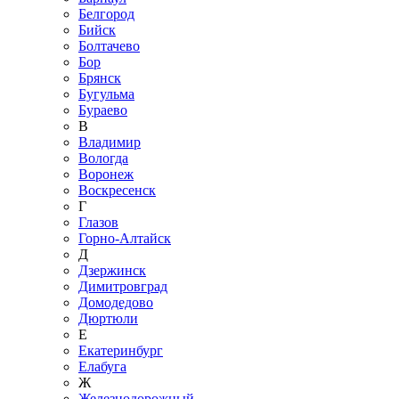
Белгород
Бийск
Болтачево
Бор
Брянск
Бугульма
Бураево
В
Владимир
Вологда
Воронеж
Воскресенск
Г
Глазов
Горно-Алтайск
Д
Дзержинск
Димитровград
Домодедово
Дюртюли
Е
Екатеринбург
Елабуга
Ж
Железнодорожный