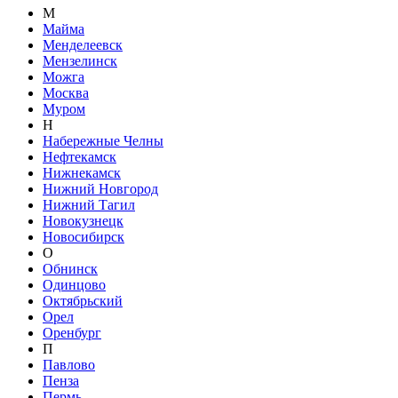
М
Майма
Менделеевск
Мензелинск
Можга
Москва
Муром
Н
Набережные Челны
Нефтекамск
Нижнекамск
Нижний Новгород
Нижний Тагил
Новокузнецк
Новосибирск
О
Обнинск
Одинцово
Октябрьский
Орел
Оренбург
П
Павлово
Пенза
Пермь