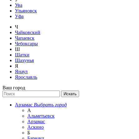
Ува
Ульяновск
Уфа
Ч
Чайковский
Чапаевск
Чебоксары
Ш
Шатки
Шахунья
Я
Янаул
Ярославль
Ваш город
Арзамас
Выбрать город
А
Альметьевск
Арзамас
Аскино
Б
Барнаул