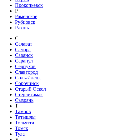
Прокопьевск
Р
Раменское
Рубцовск
Рязань
С
Салават
Самара
Саранск
Сарапул
Серпухов
Славгород
Соль-Илецк
Сорочинск
Старый Оскол
Стерлитамак
Сызрань
Т
Тамбов
Татышлы
Тольятти
Томск
Тула
У