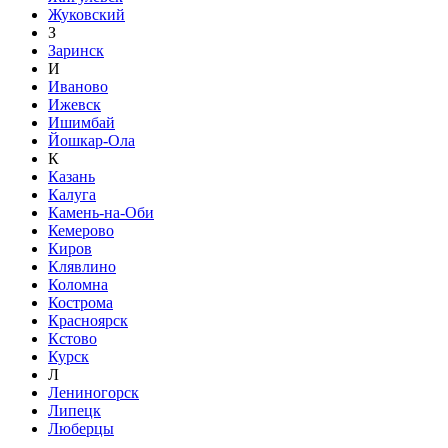
Жуковский
З
Заринск
И
Иваново
Ижевск
Ишимбай
Йошкар-Ола
К
Казань
Калуга
Камень-на-Оби
Кемерово
Киров
Клявлино
Коломна
Кострома
Красноярск
Кстово
Курск
Л
Лениногорск
Липецк
Люберцы