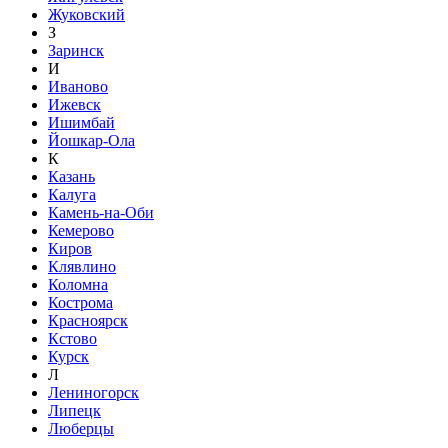
Жуковский
З
Заринск
И
Иваново
Ижевск
Ишимбай
Йошкар-Ола
К
Казань
Калуга
Камень-на-Оби
Кемерово
Киров
Клявлино
Коломна
Кострома
Красноярск
Кстово
Курск
Л
Лениногорск
Липецк
Люберцы