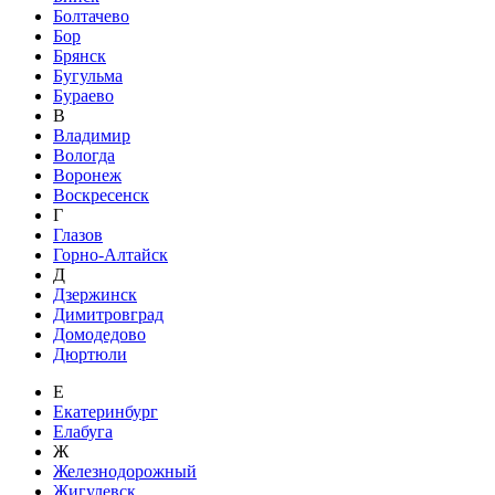
Болтачево
Бор
Брянск
Бугульма
Бураево
В
Владимир
Вологда
Воронеж
Воскресенск
Г
Глазов
Горно-Алтайск
Д
Дзержинск
Димитровград
Домодедово
Дюртюли
Е
Екатеринбург
Елабуга
Ж
Железнодорожный
Жигулевск