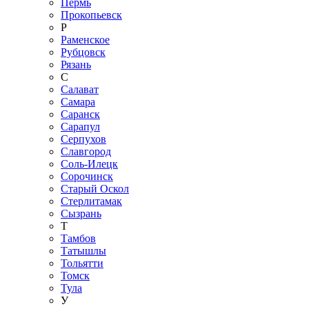
Пермь
Прокопьевск
Р
Раменское
Рубцовск
Рязань
С
Салават
Самара
Саранск
Сарапул
Серпухов
Славгород
Соль-Илецк
Сорочинск
Старый Оскол
Стерлитамак
Сызрань
Т
Тамбов
Татышлы
Тольятти
Томск
Тула
У