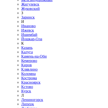
Жигулевск
Жуковский
З
Заринск
И
Иваново
Ижевск
Ишимбай
Йошкар-Ола
К
Казань
Калуга
Камень-на-Оби
Кемерово
Киров
Клявлино
Коломна
Кострома
Красноярск
Кстово
Курск
Л
Лениногорск
Липецк