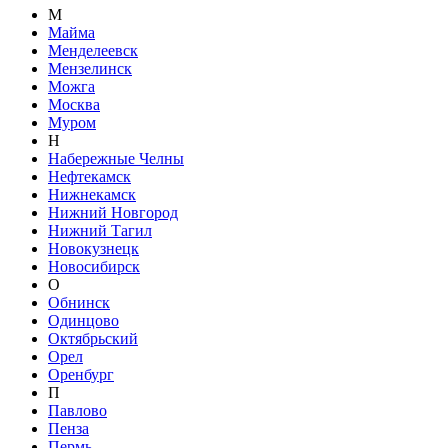
М
Майма
Менделеевск
Мензелинск
Можга
Москва
Муром
Н
Набережные Челны
Нефтекамск
Нижнекамск
Нижний Новгород
Нижний Тагил
Новокузнецк
Новосибирск
О
Обнинск
Одинцово
Октябрьский
Орел
Оренбург
П
Павлово
Пенза
Пермь