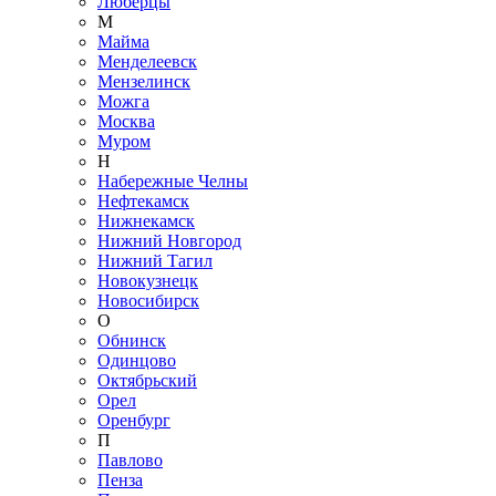
Люберцы
М
Майма
Менделеевск
Мензелинск
Можга
Москва
Муром
Н
Набережные Челны
Нефтекамск
Нижнекамск
Нижний Новгород
Нижний Тагил
Новокузнецк
Новосибирск
О
Обнинск
Одинцово
Октябрьский
Орел
Оренбург
П
Павлово
Пенза