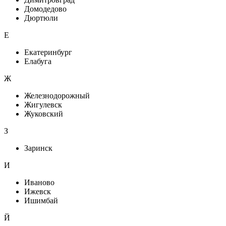
Домодедово
Дюртюли
Е
Екатеринбург
Елабуга
Ж
Железнодорожный
Жигулевск
Жуковский
З
Заринск
И
Иваново
Ижевск
Ишимбай
Й