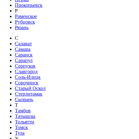
Прокопьевск
Р
Раменское
Рубцовск
Рязань
С
Салават
Самара
Саранск
Сарапул
Серпухов
Славгород
Соль-Илецк
Сорочинск
Старый Оскол
Стерлитамак
Сызрань
Т
Тамбов
Татышлы
Тольятти
Томск
Тула
У