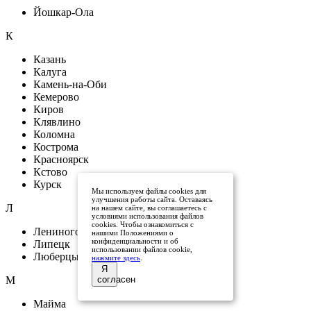
Йошкар-Ола
К
Казань
Калуга
Камень-на-Оби
Кемерово
Киров
Клявлино
Коломна
Кострома
Красноярск
Кстово
Курск
Мы используем файлы cookies для
улучшения работы сайта. Оставаясь
Л
на нашем сайте, вы соглашаетесь с
условиями использования файлов
cookies. Чтобы ознакомиться с
Лениногорск
нашими Положениями о
конфиденциальности и об
Липецк
использовании файлов cookie,
Люберцы
нажмите здесь
.
Я
М
согласен
Майма