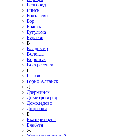
Белгород
Бийск
Болтачево
Бор
Брянск
Бугульма
Бураево
В
Владимир
Вологда
Воронеж
Воскресенск
Г
Глазов
Горно-Алтайск
Д
Дзержинск
Димитровград
Домодедово
Дюртюли
Е
Екатеринбург
Елабуга
Ж
Железнодорожный