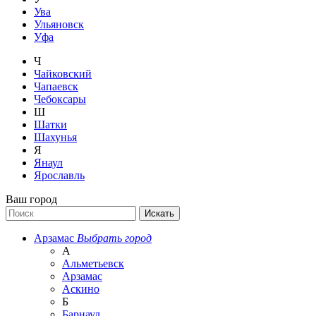
Ува
Ульяновск
Уфа
Ч
Чайковский
Чапаевск
Чебоксары
Ш
Шатки
Шахунья
Я
Янаул
Ярославль
Ваш город
Арзамас
Выбрать город
А
Альметьевск
Арзамас
Аскино
Б
Барнаул