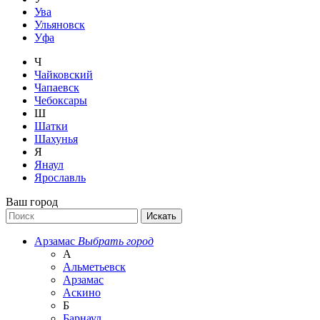
Ува
Ульяновск
Уфа
Ч
Чайковский
Чапаевск
Чебоксары
Ш
Шатки
Шахунья
Я
Янаул
Ярославль
Ваш город
Арзамас
Выбрать город
А
Альметьевск
Арзамас
Аскино
Б
Барнаул