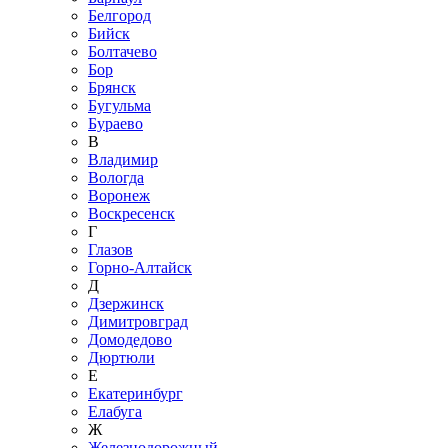
Белгород
Бийск
Болтачево
Бор
Брянск
Бугульма
Бураево
В
Владимир
Вологда
Воронеж
Воскресенск
Г
Глазов
Горно-Алтайск
Д
Дзержинск
Димитровград
Домодедово
Дюртюли
Е
Екатеринбург
Елабуга
Ж
Железнодорожный