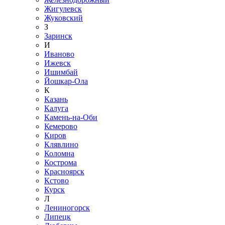
Жигулевск
Жуковский
З
Заринск
И
Иваново
Ижевск
Ишимбай
Йошкар-Ола
К
Казань
Калуга
Камень-на-Оби
Кемерово
Киров
Клявлино
Коломна
Кострома
Красноярск
Кстово
Курск
Л
Лениногорск
Липецк