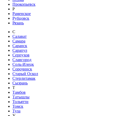
Прокопьевск
Р
Раменское
Рубцовск
Рязань
С
Салават
Самара
Саранск
Сарапул
Серпухов
Славгород
Соль-Илецк
Сорочинск
Старый Оскол
Стерлитамак
Сызрань
Т
Тамбов
Татышлы
Тольятти
Томск
Тула
У