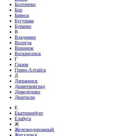
Болтачево
Бор
Брянск
Бугульма
Бураево
В
Владимир
Вологда
Воронеж
Воскресенск
Г
Глазов
Горно-Алтайск
Д
Дзержинск
Димитровград
Домодедово
Дюртюли
Е
Екатеринбург
Елабуга
Ж
Железнодорожный
Жигулевск