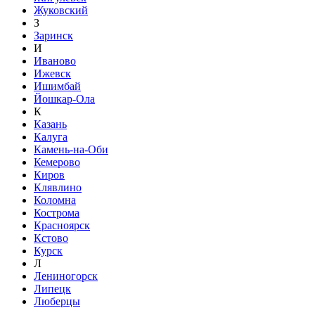
Жуковский
З
Заринск
И
Иваново
Ижевск
Ишимбай
Йошкар-Ола
К
Казань
Калуга
Камень-на-Оби
Кемерово
Киров
Клявлино
Коломна
Кострома
Красноярск
Кстово
Курск
Л
Лениногорск
Липецк
Люберцы