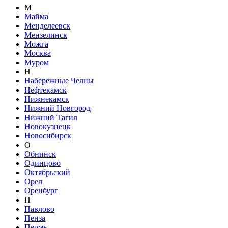
М
Майма
Менделеевск
Мензелинск
Можга
Москва
Муром
Н
Набережные Челны
Нефтекамск
Нижнекамск
Нижний Новгород
Нижний Тагил
Новокузнецк
Новосибирск
О
Обнинск
Одинцово
Октябрьский
Орел
Оренбург
П
Павлово
Пенза
Пермь