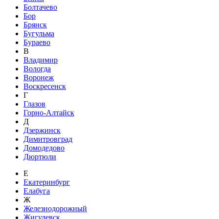
Болтачево
Бор
Брянск
Бугульма
Бураево
В
Владимир
Вологда
Воронеж
Воскресенск
Г
Глазов
Горно-Алтайск
Д
Дзержинск
Димитровград
Домодедово
Дюртюли
Е
Екатеринбург
Елабуга
Ж
Железнодорожный
Жигулевск