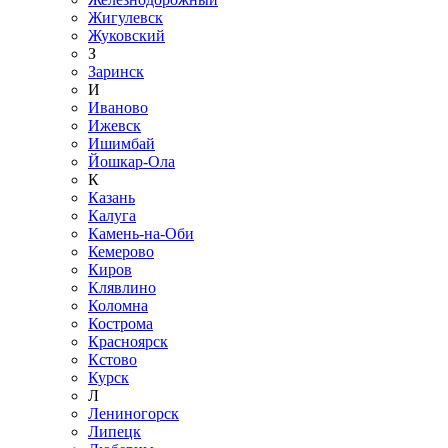
Жигулевск
Жуковский
З
Заринск
И
Иваново
Ижевск
Ишимбай
Йошкар-Ола
К
Казань
Калуга
Камень-на-Оби
Кемерово
Киров
Клявлино
Коломна
Кострома
Красноярск
Кстово
Курск
Л
Лениногорск
Липецк