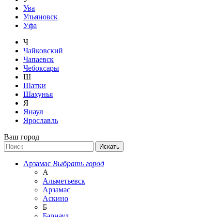
Ува
Ульяновск
Уфа
Ч
Чайковский
Чапаевск
Чебоксары
Ш
Шатки
Шахунья
Я
Янаул
Ярославль
Ваш город
Арзамас
Выбрать город
А
Альметьевск
Арзамас
Аскино
Б
Барнаул