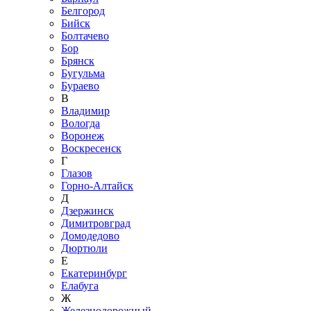
Белгород
Бийск
Болтачево
Бор
Брянск
Бугульма
Бураево
В
Владимир
Вологда
Воронеж
Воскресенск
Г
Глазов
Горно-Алтайск
Д
Дзержинск
Димитровград
Домодедово
Дюртюли
Е
Екатеринбург
Елабуга
Ж
Железнодорожный