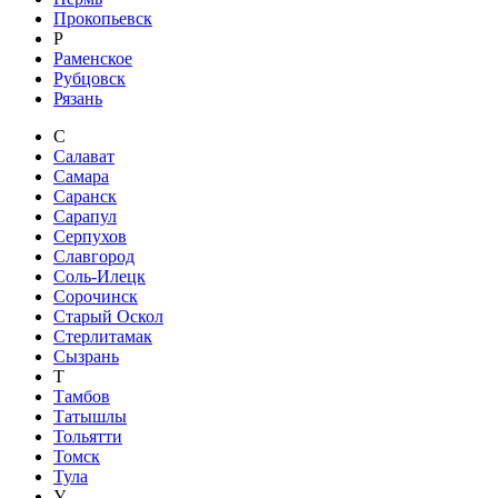
Прокопьевск
Р
Раменское
Рубцовск
Рязань
С
Салават
Самара
Саранск
Сарапул
Серпухов
Славгород
Соль-Илецк
Сорочинск
Старый Оскол
Стерлитамак
Сызрань
Т
Тамбов
Татышлы
Тольятти
Томск
Тула
У