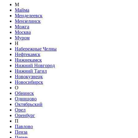
М
Майма
Менделеевск
Мензелинск
Можга
Москва
Муром
Н
Набережные Челны
Нефтекамск
Нижнекамск
Нижний Новгород
Нижний Тагил
Новокузнецк
Новосибирск
О
Обнинск
Одинцово
Октябрьский
Орел
Оренбург
П
Павлово
Пенза
Пермь