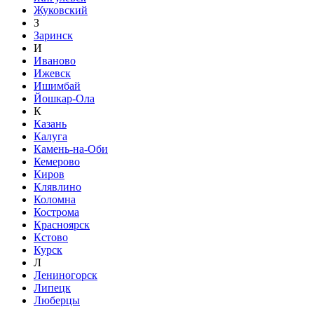
Жуковский
З
Заринск
И
Иваново
Ижевск
Ишимбай
Йошкар-Ола
К
Казань
Калуга
Камень-на-Оби
Кемерово
Киров
Клявлино
Коломна
Кострома
Красноярск
Кстово
Курск
Л
Лениногорск
Липецк
Люберцы