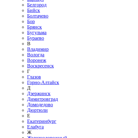
Белгород
Бийск
Болтачево
Бор
Брянск
Бугульма
Бураево
В
Владимир
Вологда
Воронеж
Воскресенск
Г
Глазов
Горно-Алтайск
Д
Дзержинск
Димитровград
Домодедово
Дюртюли
Е
Екатеринбург
Елабуга
Ж
Железнодорожный