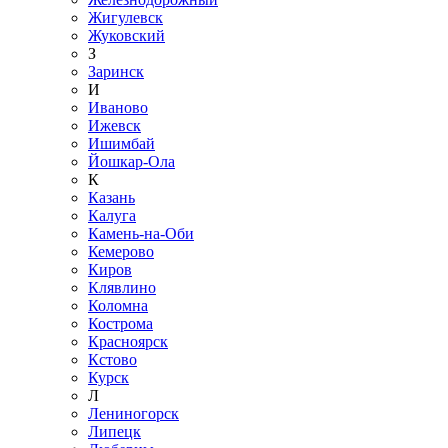
Жигулевск
Жуковский
З
Заринск
И
Иваново
Ижевск
Ишимбай
Йошкар-Ола
К
Казань
Калуга
Камень-на-Оби
Кемерово
Киров
Клявлино
Коломна
Кострома
Красноярск
Кстово
Курск
Л
Лениногорск
Липецк