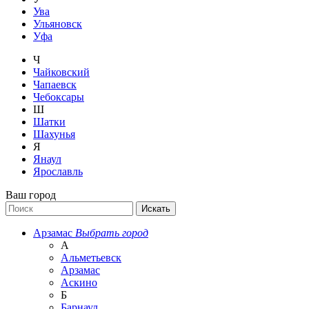
Ува
Ульяновск
Уфа
Ч
Чайковский
Чапаевск
Чебоксары
Ш
Шатки
Шахунья
Я
Янаул
Ярославль
Ваш город
Арзамас
Выбрать город
А
Альметьевск
Арзамас
Аскино
Б
Барнаул