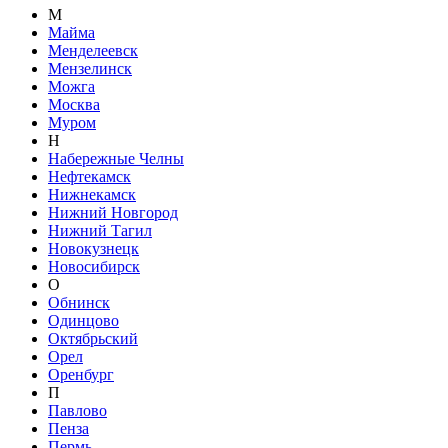
М
Майма
Менделеевск
Мензелинск
Можга
Москва
Муром
Н
Набережные Челны
Нефтекамск
Нижнекамск
Нижний Новгород
Нижний Тагил
Новокузнецк
Новосибирск
О
Обнинск
Одинцово
Октябрьский
Орел
Оренбург
П
Павлово
Пенза
Пермь