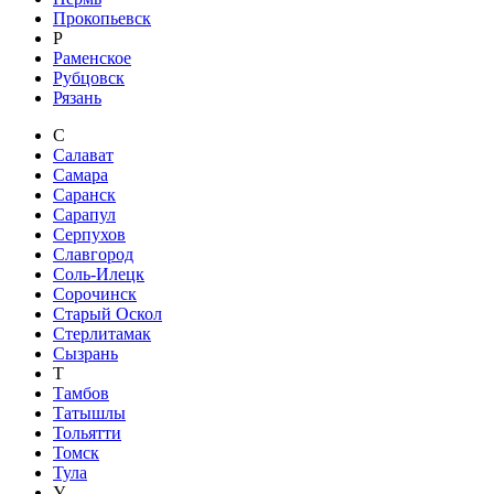
Прокопьевск
Р
Раменское
Рубцовск
Рязань
С
Салават
Самара
Саранск
Сарапул
Серпухов
Славгород
Соль-Илецк
Сорочинск
Старый Оскол
Стерлитамак
Сызрань
Т
Тамбов
Татышлы
Тольятти
Томск
Тула
У