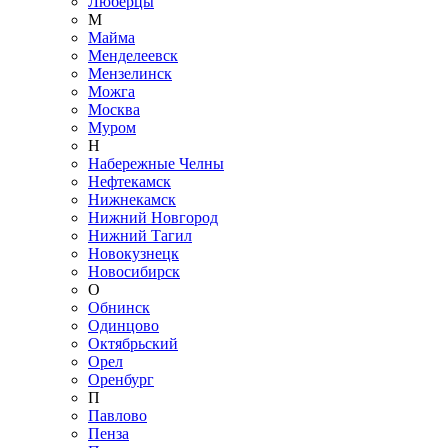
Люберцы
М
Майма
Менделеевск
Мензелинск
Можга
Москва
Муром
Н
Набережные Челны
Нефтекамск
Нижнекамск
Нижний Новгород
Нижний Тагил
Новокузнецк
Новосибирск
О
Обнинск
Одинцово
Октябрьский
Орел
Оренбург
П
Павлово
Пенза