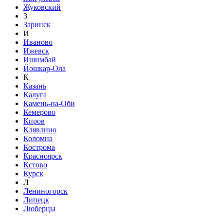
Жуковский
З
Заринск
И
Иваново
Ижевск
Ишимбай
Йошкар-Ола
К
Казань
Калуга
Камень-на-Оби
Кемерово
Киров
Клявлино
Коломна
Кострома
Красноярск
Кстово
Курск
Л
Лениногорск
Липецк
Люберцы