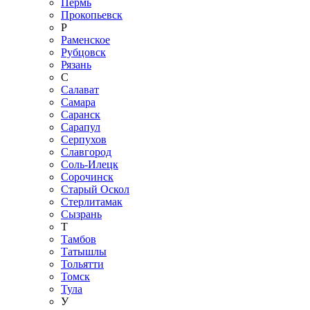
Пермь
Прокопьевск
Р
Раменское
Рубцовск
Рязань
С
Салават
Самара
Саранск
Сарапул
Серпухов
Славгород
Соль-Илецк
Сорочинск
Старый Оскол
Стерлитамак
Сызрань
Т
Тамбов
Татышлы
Тольятти
Томск
Тула
У