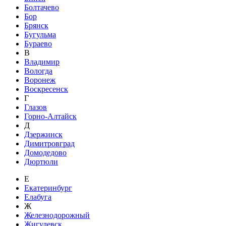
Болтачево
Бор
Брянск
Бугульма
Бураево
В
Владимир
Вологда
Воронеж
Воскресенск
Г
Глазов
Горно-Алтайск
Д
Дзержинск
Димитровград
Домодедово
Дюртюли
Е
Екатеринбург
Елабуга
Ж
Железнодорожный
Жигулевск