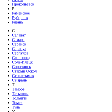
Прокопьевск
Р
Раменское
Рубцовск
Рязань
С
Салават
Самара
Саранск
Сарапул
Серпухов
Славгород
Соль-Илецк
Сорочинск
Старый Оскол
Стерлитамак
Сызрань
Т
Тамбов
Татышлы
Тольятти
Томск
Тула
У