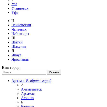
Ува
Ульяновск
Уфа
Ч
Чайковский
Чапаевск
Чебоксары
Ш
Шатки
Шахунья
Я
Янаул
Ярославль
Ваш город
Арзамас
Выбрать город
А
Альметьевск
Арзамас
Аскино
Б
Барнаул