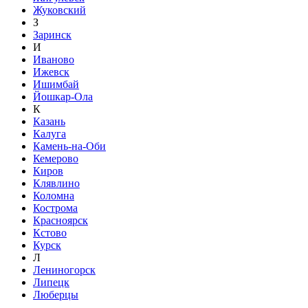
Жуковский
З
Заринск
И
Иваново
Ижевск
Ишимбай
Йошкар-Ола
К
Казань
Калуга
Камень-на-Оби
Кемерово
Киров
Клявлино
Коломна
Кострома
Красноярск
Кстово
Курск
Л
Лениногорск
Липецк
Люберцы