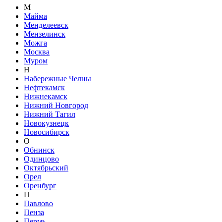
М
Майма
Менделеевск
Мензелинск
Можга
Москва
Муром
Н
Набережные Челны
Нефтекамск
Нижнекамск
Нижний Новгород
Нижний Тагил
Новокузнецк
Новосибирск
О
Обнинск
Одинцово
Октябрьский
Орел
Оренбург
П
Павлово
Пенза
Пермь