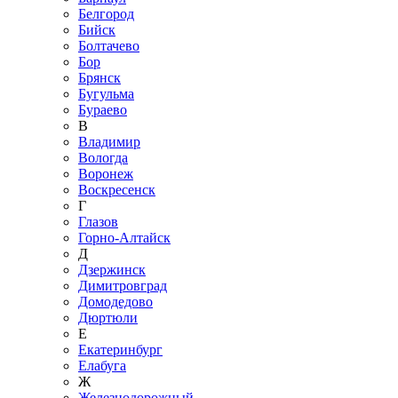
Белгород
Бийск
Болтачево
Бор
Брянск
Бугульма
Бураево
В
Владимир
Вологда
Воронеж
Воскресенск
Г
Глазов
Горно-Алтайск
Д
Дзержинск
Димитровград
Домодедово
Дюртюли
Е
Екатеринбург
Елабуга
Ж
Железнодорожный