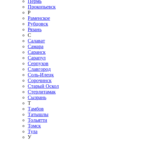
Пермь
Прокопьевск
Р
Раменское
Рубцовск
Рязань
С
Салават
Самара
Саранск
Сарапул
Серпухов
Славгород
Соль-Илецк
Сорочинск
Старый Оскол
Стерлитамак
Сызрань
Т
Тамбов
Татышлы
Тольятти
Томск
Тула
У