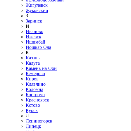
Жигулевск
Жуковский
З
Заринск
И
Иваново
Ижевск
Ишимбай
Йошкар-Ола
К
Казань
Калуга
Камень-на-Оби
Кемерово
Киров
Клявлино
Коломна
Кострома
Красноярск
Кстово
Курск
Л
Лениногорск
Липецк