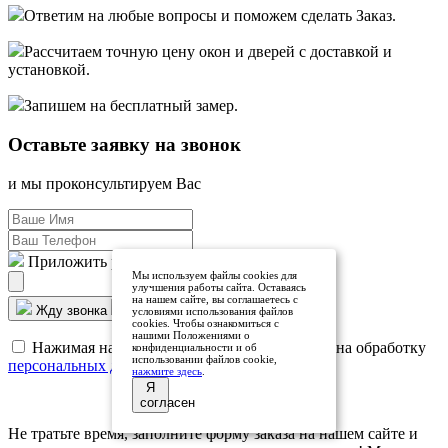
Ответим на любые вопросы и поможем сделать Заказ.
Рассчитаем точную цену окон и дверей с доставкой и
установкой.
Запишем на бесплатный замер.
Оставьте заявку
на звонок
и мы проконсультируем Вас
Приложить расчёт (если есть)
Мы используем файлы cookies для
улучшения работы сайта. Оставаясь
на нашем сайте, вы соглашаетесь с
Жду звонка
условиями использования файлов
cookies. Чтобы ознакомиться с
нашими Положениями о
Нажимая на кнопку Вы даете свое согласие на обработку
конфиденциальности и об
использовании файлов cookie,
персональных данных
нажмите здесь
.
Я
согласен
Не тратьте время, заполните форму заказа на нашем сайте и