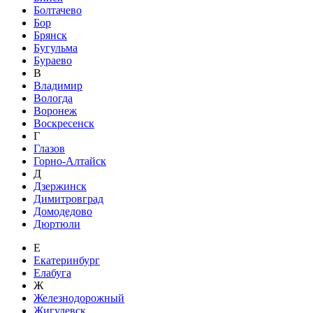
Болтачево
Бор
Брянск
Бугульма
Бураево
В
Владимир
Вологда
Воронеж
Воскресенск
Г
Глазов
Горно-Алтайск
Д
Дзержинск
Димитровград
Домодедово
Дюртюли
Е
Екатеринбург
Елабуга
Ж
Железнодорожный
Жигулевск