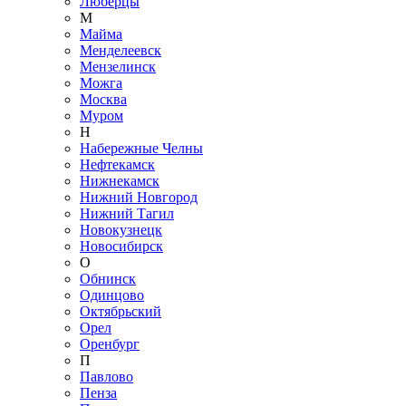
Люберцы
М
Майма
Менделеевск
Мензелинск
Можга
Москва
Муром
Н
Набережные Челны
Нефтекамск
Нижнекамск
Нижний Новгород
Нижний Тагил
Новокузнецк
Новосибирск
О
Обнинск
Одинцово
Октябрьский
Орел
Оренбург
П
Павлово
Пенза