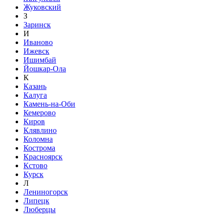
Жуковский
З
Заринск
И
Иваново
Ижевск
Ишимбай
Йошкар-Ола
К
Казань
Калуга
Камень-на-Оби
Кемерово
Киров
Клявлино
Коломна
Кострома
Красноярск
Кстово
Курск
Л
Лениногорск
Липецк
Люберцы