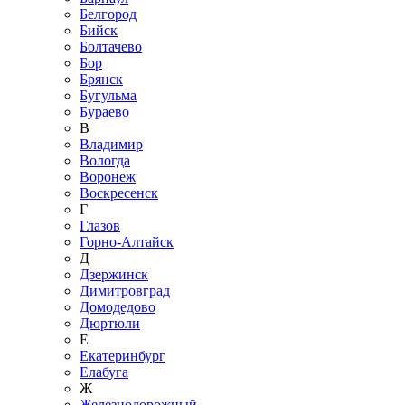
Белгород
Бийск
Болтачево
Бор
Брянск
Бугульма
Бураево
В
Владимир
Вологда
Воронеж
Воскресенск
Г
Глазов
Горно-Алтайск
Д
Дзержинск
Димитровград
Домодедово
Дюртюли
Е
Екатеринбург
Елабуга
Ж
Железнодорожный