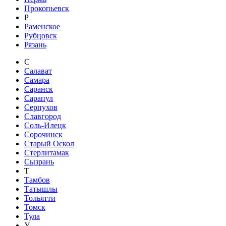
Прокопьевск
Р
Раменское
Рубцовск
Рязань
С
Салават
Самара
Саранск
Сарапул
Серпухов
Славгород
Соль-Илецк
Сорочинск
Старый Оскол
Стерлитамак
Сызрань
Т
Тамбов
Татышлы
Тольятти
Томск
Тула
У