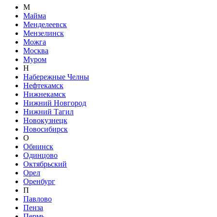
М
Майма
Менделеевск
Мензелинск
Можга
Москва
Муром
Н
Набережные Челны
Нефтекамск
Нижнекамск
Нижний Новгород
Нижний Тагил
Новокузнецк
Новосибирск
О
Обнинск
Одинцово
Октябрьский
Орел
Оренбург
П
Павлово
Пенза
Пермь