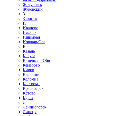
Жигулевск
Жуковский
З
Заринск
И
Иваново
Ижевск
Ишимбай
Йошкар-Ола
К
Казань
Калуга
Камень-на-Оби
Кемерово
Киров
Клявлино
Коломна
Кострома
Красноярск
Кстово
Курск
Л
Лениногорск
Липецк