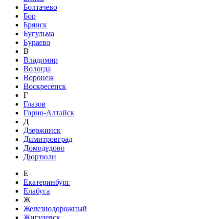
Болтачево
Бор
Брянск
Бугульма
Бураево
В
Владимир
Вологда
Воронеж
Воскресенск
Г
Глазов
Горно-Алтайск
Д
Дзержинск
Димитровград
Домодедово
Дюртюли
Е
Екатеринбург
Елабуга
Ж
Железнодорожный
Жигулевск