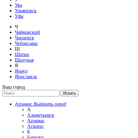
Ува
Ульяновск
Уфа
Ч
Чайковский
Чапаевск
Чебоксары
Ш
Шатки
Шахунья
Я
Янаул
Ярославль
Ваш город
Арзамас
Выбрать город
А
Альметьевск
Арзамас
Аскино
Б
Барнаул