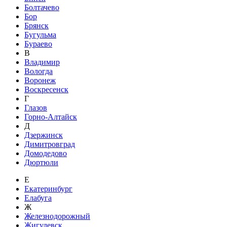
Болтачево
Бор
Брянск
Бугульма
Бураево
В
Владимир
Вологда
Воронеж
Воскресенск
Г
Глазов
Горно-Алтайск
Д
Дзержинск
Димитровград
Домодедово
Дюртюли
Е
Екатеринбург
Елабуга
Ж
Железнодорожный
Жигулевск