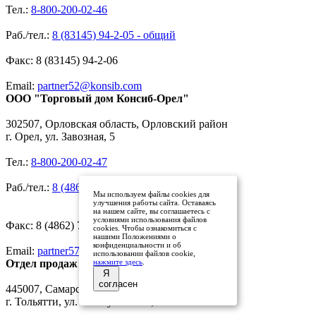
Тел.:
8-800-200-02-46
Раб./тел.:
8 (83145) 94-2-05 - общий
Факс: 8 (83145) 94-2-06
Email:
partner52@konsib.com
ООО "Торговый дом Консиб-Орел"
302507, Орловская область, Орловский район
г. Орел, ул. Завозная, 5
Тел.:
8-800-200-02-47
Раб./тел.:
8 (4862) 44-25-45
Мы используем файлы cookies для
44-25-46
улучшения работы сайта. Оставаясь
на нашем сайте, вы соглашаетесь с
условиями использования файлов
Факс: 8 (4862) 73-85-69
cookies. Чтобы ознакомиться с
нашими Положениями о
конфиденциальности и об
Email:
partner57@konsib.com
использовании файлов cookie,
нажмите здесь
.
Отдел продаж "Консиб-Тольятти"
Я
согласен
445007, Самарская область
г. Тольятти, ул. Коммунальная, 32