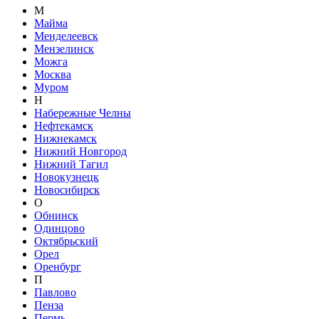
М
Майма
Менделеевск
Мензелинск
Можга
Москва
Муром
Н
Набережные Челны
Нефтекамск
Нижнекамск
Нижний Новгород
Нижний Тагил
Новокузнецк
Новосибирск
О
Обнинск
Одинцово
Октябрьский
Орел
Оренбург
П
Павлово
Пенза
Пермь