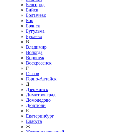
Белгород
Бийск
Болтачево
Бор
Брянск
Бугульма
Бураево
В
Владимир
Вологда
Воронеж
Воскресенск
Г
Глазов
Горно-Алтайск
Д
Дзержинск
Димитровград
Домодедово
Дюртюли
Е
Екатеринбург
Елабуга
Ж
Железнодорожный