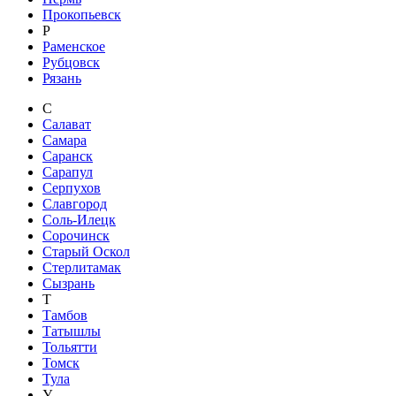
Прокопьевск
Р
Раменское
Рубцовск
Рязань
С
Салават
Самара
Саранск
Сарапул
Серпухов
Славгород
Соль-Илецк
Сорочинск
Старый Оскол
Стерлитамак
Сызрань
Т
Тамбов
Татышлы
Тольятти
Томск
Тула
У