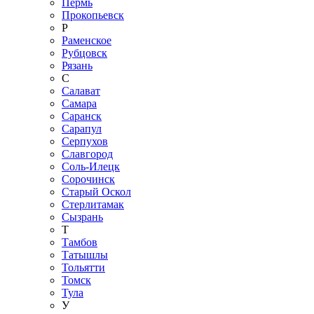
Пермь
Прокопьевск
Р
Раменское
Рубцовск
Рязань
С
Салават
Самара
Саранск
Сарапул
Серпухов
Славгород
Соль-Илецк
Сорочинск
Старый Оскол
Стерлитамак
Сызрань
Т
Тамбов
Татышлы
Тольятти
Томск
Тула
У