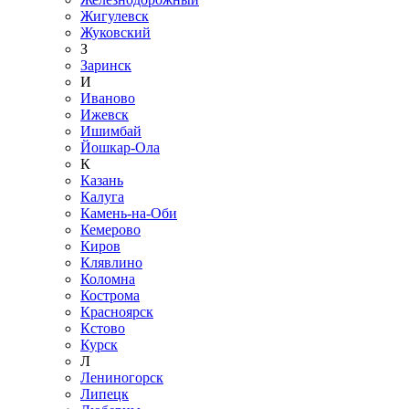
Жигулевск
Жуковский
З
Заринск
И
Иваново
Ижевск
Ишимбай
Йошкар-Ола
К
Казань
Калуга
Камень-на-Оби
Кемерово
Киров
Клявлино
Коломна
Кострома
Красноярск
Кстово
Курск
Л
Лениногорск
Липецк