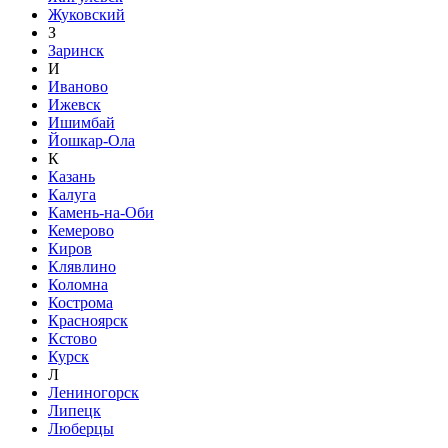
Жуковский
З
Заринск
И
Иваново
Ижевск
Ишимбай
Йошкар-Ола
К
Казань
Калуга
Камень-на-Оби
Кемерово
Киров
Клявлино
Коломна
Кострома
Красноярск
Кстово
Курск
Л
Лениногорск
Липецк
Люберцы