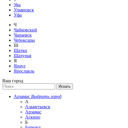
Ува
Ульяновск
Уфа
Ч
Чайковский
Чапаевск
Чебоксары
Ш
Шатки
Шахунья
Я
Янаул
Ярославль
Ваш город
Арзамас
Выбрать город
А
Альметьевск
Арзамас
Аскино
Б
Барнаул