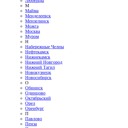
Люберцы
М
Майма
Менделеевск
Мензелинск
Можга
Москва
Муром
Н
Набережные Челны
Нефтекамск
Нижнекамск
Нижний Новгород
Нижний Тагил
Новокузнецк
Новосибирск
О
Обнинск
Одинцово
Октябрьский
Орел
Оренбург
П
Павлово
Пенза