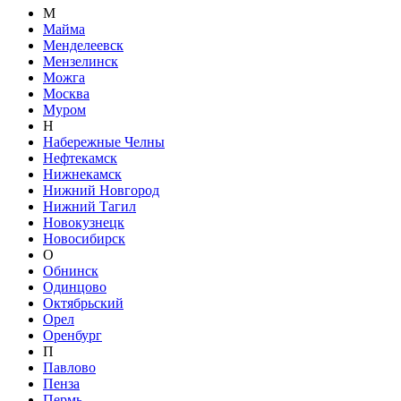
М
Майма
Менделеевск
Мензелинск
Можга
Москва
Муром
Н
Набережные Челны
Нефтекамск
Нижнекамск
Нижний Новгород
Нижний Тагил
Новокузнецк
Новосибирск
О
Обнинск
Одинцово
Октябрьский
Орел
Оренбург
П
Павлово
Пенза
Пермь