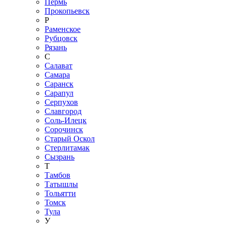
Пермь
Прокопьевск
Р
Раменское
Рубцовск
Рязань
С
Салават
Самара
Саранск
Сарапул
Серпухов
Славгород
Соль-Илецк
Сорочинск
Старый Оскол
Стерлитамак
Сызрань
Т
Тамбов
Татышлы
Тольятти
Томск
Тула
У