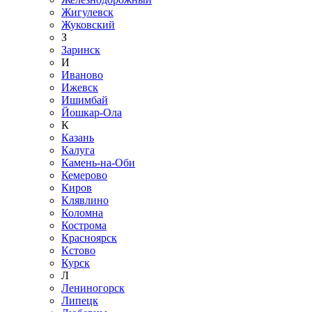
Жигулевск
Жуковский
З
Заринск
И
Иваново
Ижевск
Ишимбай
Йошкар-Ола
К
Казань
Калуга
Камень-на-Оби
Кемерово
Киров
Клявлино
Коломна
Кострома
Красноярск
Кстово
Курск
Л
Лениногорск
Липецк