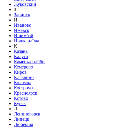
Жуковский
З
Заринск
И
Иваново
Ижевск
Ишимбай
Йошкар-Ола
К
Казань
Калуга
Камень-на-Оби
Кемерово
Киров
Клявлино
Коломна
Кострома
Красноярск
Кстово
Курск
Л
Лениногорск
Липецк
Люберцы