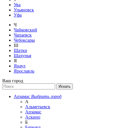
Ува
Ульяновск
Уфа
Ч
Чайковский
Чапаевск
Чебоксары
Ш
Шатки
Шахунья
Я
Янаул
Ярославль
Ваш город
Арзамас
Выбрать город
А
Альметьевск
Арзамас
Аскино
Б
Барнаул