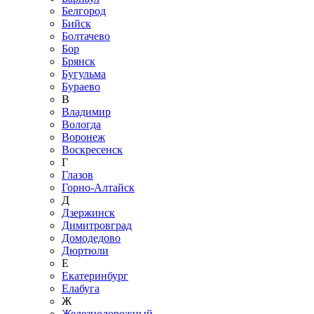
Белгород
Бийск
Болтачево
Бор
Брянск
Бугульма
Бураево
В
Владимир
Вологда
Воронеж
Воскресенск
Г
Глазов
Горно-Алтайск
Д
Дзержинск
Димитровград
Домодедово
Дюртюли
Е
Екатеринбург
Елабуга
Ж
Железнодорожный