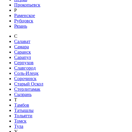
Прокопьевск
Р
Раменское
Рубцовск
Рязань
С
Салават
Самара
Саранск
Сарапул
Серпухов
Славгород
Соль-Илецк
Сорочинск
Старый Оскол
Стерлитамак
Сызрань
Т
Тамбов
Татышлы
Тольятти
Томск
Тула
У