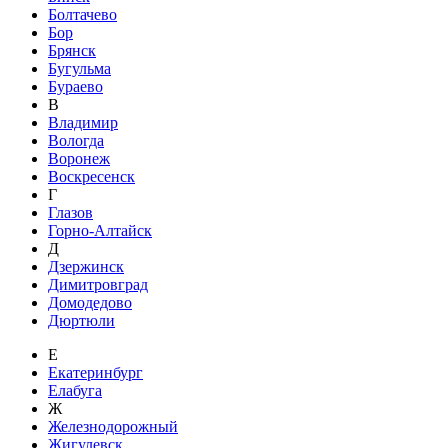
Болтачево
Бор
Брянск
Бугульма
Бураево
В
Владимир
Вологда
Воронеж
Воскресенск
Г
Глазов
Горно-Алтайск
Д
Дзержинск
Димитровград
Домодедово
Дюртюли
Е
Екатеринбург
Елабуга
Ж
Железнодорожный
Жигулевск