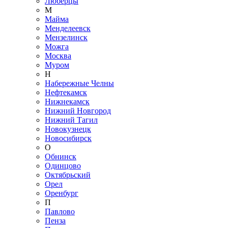
Люберцы
М
Майма
Менделеевск
Мензелинск
Можга
Москва
Муром
Н
Набережные Челны
Нефтекамск
Нижнекамск
Нижний Новгород
Нижний Тагил
Новокузнецк
Новосибирск
О
Обнинск
Одинцово
Октябрьский
Орел
Оренбург
П
Павлово
Пенза